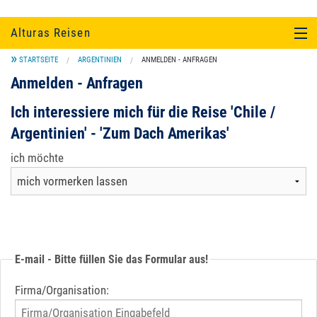
Alturas Reisen
STARTSEITE
ARGENTINIEN
ANMELDEN - ANFRAGEN
SÜDAMERIKA
Anmelden - Anfragen
EINZELTOUREN UND KULTUR
Ich interessiere mich für die Reise 'Chile /
Argentinien' - 'Zum Dach Amerikas'
UNTERKUNFT
ich möchte
SERVICE
ÜBER UNS...
E-mail - Bitte füllen Sie das Formular aus!
Firma/Organisation: