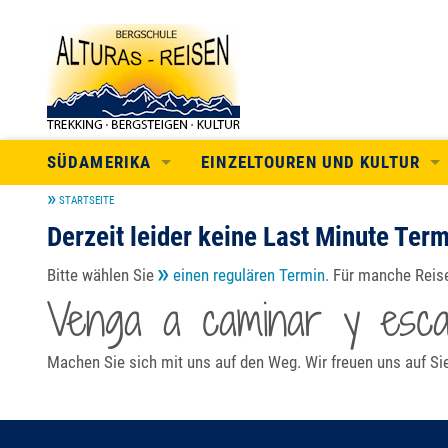
SÜDAMERIKA
EINZELTOUREN UND KULTUR
STARTSEITE
REISEN IN LATEINAMERKA
INDIVIDUELLE TOUREN
Derzeit leider keine Last Minute Ter
ECUADOR
TREKKING IN DEN ANDEN
Bitte wählen Sie
einen regulären Termin.
Für manche Reis
PERU
BERGSTEIGEN IN DEN ANDEN
Venga a caminar y escal
BOLIVIEN
KULTUR
Machen Sie sich mit uns auf den Weg. Wir freuen uns auf Si
ARGENTINIEN
MEXICO