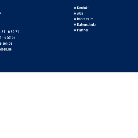
IMPRESSUM
Kontakt
AGB
2
DATENSCHUTZ
Impressum
Datenschutz
SITEMAP
Partner
 31 - 6 89 71
1 - 6 53 57
eisen.de
eisen.de