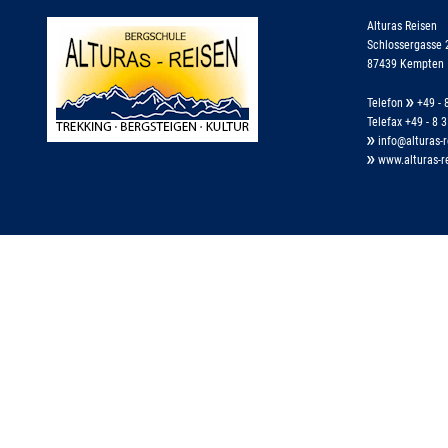
Alturas Reisen
Schlossergasse 
87439 Kempten
Telefon
+49 - 8
Telefax +49 - 8 3
info@alturas-r
www.alturas-r