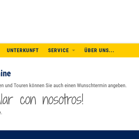
UNTERKUNFT
SERVICE
ÜBER UNS...
WEITERE INFORMATIONEN
mine
ALLE TERMINE
en und Touren können Sie auch einen Wunschtermin angeben.
REISEINFOS
ar con nosotros!
LEISTUNGEN
e.
REISEBEDINGUNGEN
KOOPERATION/LINKS