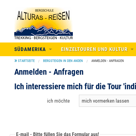
SÜDAMERIKA
EINZELTOUREN UND KULTUR
STARTSEITE
BERGSTEIGEN IN DEN ANDEN
ANMELDEN - ANFRAGEN
REISEN IN LATEINAMERKA
INDIVIDUELLE TOUREN
Anmelden - Anfragen
ECUADOR
TREKKING IN DEN ANDEN
PERU
BERGSTEIGEN IN DEN ANDEN
Ich interessiere mich für die Tour 'in
BOLIVIEN
KULTUR
ich möchte
ARGENTINIEN
MEXICO
E-mail - Bitte füllen Sie das Formular aus!