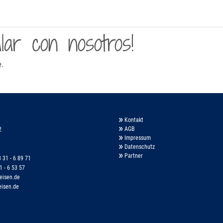
ar con nosotros!
e.
Kontakt
AGB
2
Impressum
Datenschutz
Partner
 31 - 6 89 71
1 - 6 53 57
eisen.de
eisen.de